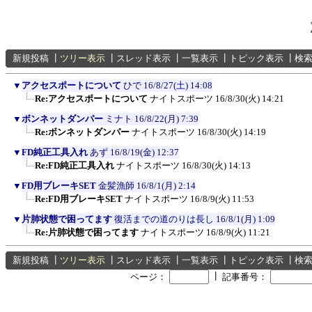
新規投稿
┃
ツリー表示
┃
スレッド表示
┃
一覧表示
┃
トピック表示
┃
検
▼
アクセスポートについて
ひで
16/8/27(土) 14:08
Re:アクセスポートについて
ナイトスポーツ
16/8/30(火) 14:21
▼
ボンネットダンパー
ミナト
16/8/22(月) 7:39
Re:ボンネットダンパー
ナイトスポーツ
16/8/30(火) 14:19
▼
FD純正工具入れ
あず
16/8/19(金) 12:37
Re:FD純正工具入れ
ナイトスポーツ
16/8/30(火) 14:13
▼
FD用ブレーキSET
金髪漁師
16/8/1(月) 2:14
Re:FD用ブレーキSET
ナイトスポーツ
16/8/9(火) 11:53
▼
片肺状態で困ってます
復活までの道のりは長し
16/8/1(月) 1:09
Re:片肺状態で困ってます
ナイトスポーツ
16/8/9(火) 11:21
新規投稿
┃
ツリー表示
┃
スレッド表示
┃
一覧表示
┃
トピック表示
┃
検
┃
ページ：
記事番号：