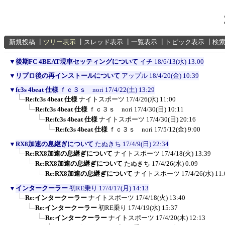
新規投稿
┃
ツリー表示
┃
スレッド表示
┃
一覧表示
┃
トピック表示
┃
検
▼
後期FC 4BEAT現車セッティングについて
イチ
18/6/13(水) 13:00
▼
リプロ後の再インストールについて
アップル
18/4/20(金) 10:39
▼
fc3s 4beat 仕様
ｆｃ３ｓ nori
17/4/22(土) 13:29
Re:fc3s 4beat 仕様
ナイトスポーツ
17/4/26(水) 11:00
Re:fc3s 4beat 仕様
ｆｃ３ｓ nori
17/4/30(日) 10:11
Re:fc3s 4beat 仕様
ナイトスポーツ
17/4/30(日) 20:16
Re:fc3s 4beat 仕様
ｆｃ３ｓ nori
17/5/12(金) 9:00
▼
RX8加速の息継ぎについて
たぬきち
17/4/9(日) 22:34
Re:RX8加速の息継ぎについて
ナイトスポーツ
17/4/18(火) 13:39
Re:RX8加速の息継ぎについて
たぬきち
17/4/26(水) 0:09
Re:RX8加速の息継ぎについて
ナイトスポーツ
17/4/26(水) 11:
▼
インタークーラー
初RE乗り
17/4/17(月) 14:13
Re:インタークーラー
ナイトスポーツ
17/4/18(火) 13:40
Re:インタークーラー
初RE乗り
17/4/19(水) 15:37
Re:インタークーラー
ナイトスポーツ
17/4/20(木) 12:13