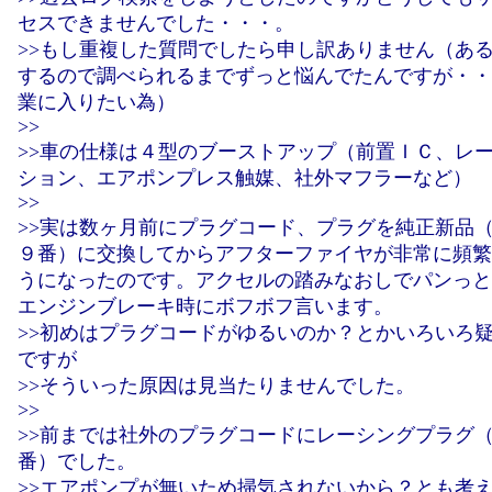
セスできませんでした・・・。
>>もし重複した質問でしたら申し訳ありません（あ
するので調べられるまでずっと悩んでたんですが・・
業に入りたい為）
>>
>>車の仕様は４型のブーストアップ（前置ＩＣ、レ
ション、エアポンプレス触媒、社外マフラーなど）
>>
>>実は数ヶ月前にプラグコード、プラグを純正新品
９番）に交換してからアフターファイヤが非常に頻繁
うになったのです。アクセルの踏みなおしでパンっと
エンジンブレーキ時にボフボフ言います。
>>初めはプラグコードがゆるいのか？とかいろいろ
ですが
>>そういった原因は見当たりませんでした。
>>
>>前までは社外のプラグコードにレーシングプラグ（10
番）でした。
>>エアポンプが無いため掃気されないから？とも考