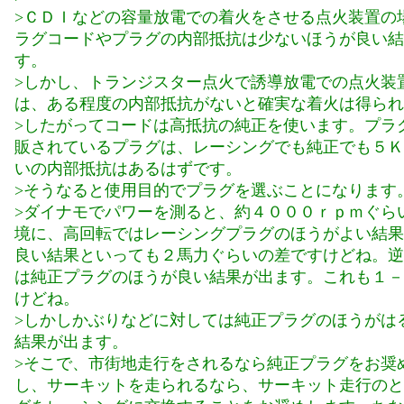
>ＣＤＩなどの容量放電での着火をさせる点火装置の
ラグコードやプラグの内部抵抗は少ないほうが良い結
す。
>しかし、トランジスター点火で誘導放電での点火装
は、ある程度の内部抵抗がないと確実な着火は得られ
>したがってコードは高抵抗の純正を使います。プラ
販されているプラグは、レーシングでも純正でも５Ｋ
いの内部抵抗はあるはずです。
>そうなると使用目的でプラグを選ぶことになります
>ダイナモでパワーを測ると、約４０００ｒｐｍぐら
境に、高回転ではレーシングプラグのほうがよい結果
良い結果といっても２馬力ぐらいの差ですけどね。逆
は純正プラグのほうが良い結果が出ます。これも１－
けどね。
>しかしかぶりなどに対しては純正プラグのほうがは
結果が出ます。
>そこで、市街地走行をされるなら純正プラグをお奨
し、サーキットを走られるなら、サーキット走行のと