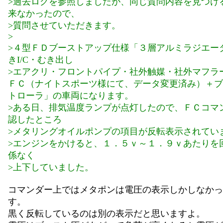
>過去ログを参照しましたが、同じ質問内容を見つけ
来なかったので、
>質問させていただきます。
>
>４型ＦＤブーストアップ仕様「３層アルミラジエー
きI/C・むき出し
>エアクリ・フロントパイプ・社外触媒・社外マフラ
ＦＣ（ナイトスポーツ様にて、データ変更済み）＋ブ
トローラ」の車両になります。
>ある日、排気温度ランプが点灯したので、ＦＣコマ
認したところ
>メタリングオイルポンプの項目が反転表示されてい
>エンジンをかけると、１．５ｖ～１．９ｖあたりを
係なく
>上下していました。
コマンダー上ではメタポンは電圧の表示しかしなかっ
す。
黒く反転しているのは別の表示だと思いますよ。