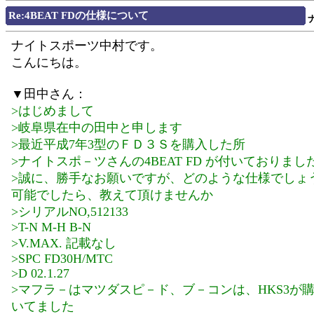
Re:4BEAT FDの仕様について
ナイトスポーツ中村です。
こんにちは。
▼田中さん：
>はじめまして
>岐阜県在中の田中と申します
>最近平成7年3型のＦＤ３Ｓを購入した所
>ナイトスポ－ツさんの4BEAT FD が付いておりまし
>誠に、勝手なお願いですが、どのような仕様でしょ
可能でしたら、教えて頂けませんか
>シリアルNO,512133
>T-N M-H B-N
>V.MAX. 記載なし
>SPC FD30H/MTC
>D 02.1.27
>マフラ－はマツダスピ－ド、ブ－コンは、HKS3が
いてました