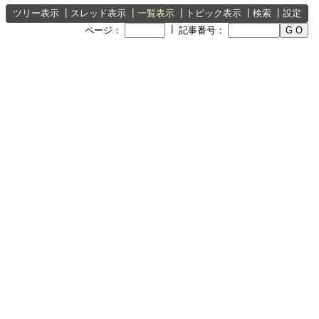
ツリー表示
┃
スレッド表示
┃
一覧表示
┃
トピック表示
┃
検索
┃
設定
┃
ページ：
記事番号：