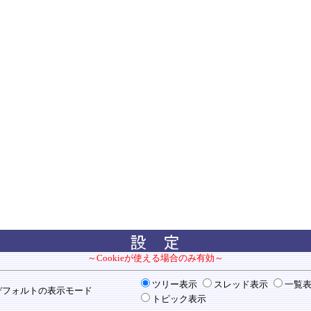
～Cookieが使える場合のみ有効～
ツリー表示
スレッド表示
一覧
フォルトの表示モード
トピック表示