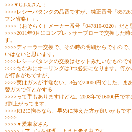
>>>▼GT-Xさん：
>>>>レシーバタンクの品番ですが、純正番号「857261
フン省略）」、
>>>>（おそらく）メーカー番号「047810-0220」だ
>>>>2011年9月にコンプレッサーブローで交換した
す。
>>>>ディーラー交換で、その時の明細からですので
いはないと思います。
>>>>レシーバタンクの交換はセットみたいなもので
>>>>ちなみにオーリングは3つ必要になります。何
が行きがちですが、
>>>>実はガスが半端ない。3缶で24000円でした。
替ガスで何とかする
>>>>って手もありますけどね。2008年で16000円で
3割上がってます。
>>>>R12に拘るなら、早めに抑えた方が良いかもで
>>>>
>>>>▼愛車家さん：
>>>>>エアコンを修理しようと考え中です。