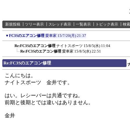
新規投稿
┃
ツリー表示
┃
スレッド表示
┃
一覧表示
┃
トピック表示
┃
検
▼
FC3Sのエアコン修理
愛車家
15/7/20(月) 21:37
Re:FC3Sのエアコン修理
ナイトスポーツ
15/8/5(水) 11:04
Re:FC3Sのエアコン修理
愛車家
15/8/5(水) 22:51
Re:FC3Sのエアコン修理
こんにちは。
ナイトスポーツ 金井です。
はい。レシーバーは共通ですね。
前期と後期とでは違いはありません。
金井