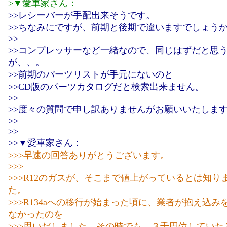
>▼愛車家さん：
>>レシーバーが手配出来そうです。
>>ちなみにですが、前期と後期で違いますでしょう
>>
>>コンプレッサーなど一緒なので、同じはずだと思
が、、。
>>前期のパーツリストが手元にないのと
>>CD版のパーツカタログだと検索出来ません。
>>
>>度々の質問で申し訳ありませんがお願いいたしま
>>
>>
>>▼愛車家さん：
>>>早速の回答ありがとうございます。
>>>
>>>R12のガスが、そこまで値上がっているとは知り
た。
>>>R134aへの移行が始まった頃に、業者が抱え込み
なかったのを
>>>思いだしました。その時でも、３千円位していた