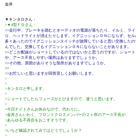
金井
▼キンタロさん：
>▼4型ＦＤさん：
>>走行中、ブレーキを踏むとオーディオの電源が落ちたり、イルミ、ラ
り、ヘッドライトが消えたりします。イグニッションＯＮにならず、セル
多々あったのでイグニッションスイッチが故障していると思い交換したの
んでした。交換してもイグニッションＯＮにならないことがあります。
>>どこか配線がショートしているのではないかと思うのですが、ショート
や、アース不良しやすい場所はありますでしょうか。
>>その他、原因がありそうな箇所がありますでしょうか。
>>
>>お忙しいと思いますが回答宜しくお願いします。
>
>
>キンタロと申します。
>
>ショートでしたらフューズがとびますので、違うと思います。
>
>今日ナイトさんお休みなので、代わりに。
>金井さんいわく、フロントクロスメンバーの２ヶ所のアース不良が、
>あらゆる不具合をおこすそうです。
>
>いちど確認されてみてはどうでしょうか？
>