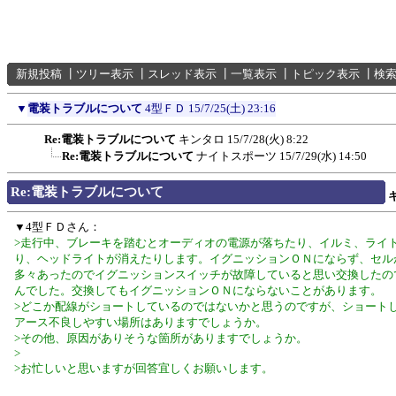
新規投稿
┃
ツリー表示
┃
スレッド表示
┃
一覧表示
┃
トピック表示
┃
検
▼
電装トラブルについて
4型ＦＤ
15/7/25(土) 23:16
Re:電装トラブルについて
キンタロ
15/7/28(火) 8:22
Re:電装トラブルについて
ナイトスポーツ
15/7/29(水) 14:50
Re:電装トラブルについて
▼4型ＦＤさん：
>走行中、ブレーキを踏むとオーディオの電源が落ちたり、イルミ、ライ
り、ヘッドライトが消えたりします。イグニッションＯＮにならず、セル
多々あったのでイグニッションスイッチが故障していると思い交換したの
んでした。交換してもイグニッションＯＮにならないことがあります。
>どこか配線がショートしているのではないかと思うのですが、ショート
アース不良しやすい場所はありますでしょうか。
>その他、原因がありそうな箇所がありますでしょうか。
>
>お忙しいと思いますが回答宜しくお願いします。