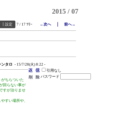
2015 / 07
｜
索
┃
設定
7 / 17 ﾂﾘｰ
←次へ
前へ→
キンタロ
- 15/7/28(火) 8:22 -
引用なし
パスワード
トがちらついた
が回らない事が
ですが治りませ
しやすい場所や、