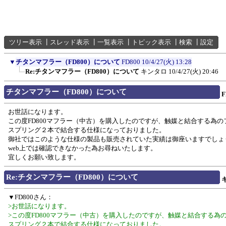
ツリー表示
┃
スレッド表示
┃
一覧表示
┃
トピック表示
┃
検索
┃
設定
▼
チタンマフラー（FD800）について
FD800
10/4/27(火) 13:28
Re:チタンマフラー（FD800）について
キンタロ
10/4/27(火) 20:46
チタンマフラー（FD800）について
F
お世話になります。
この度FD800マフラー（中古）を購入したのですが、触媒と結合する為の
スプリング２本で結合する仕様になっておりました。
御社ではこのような仕様の製品も販売されていた実績は御座いますでしょ
web上では確認できなかった為お尋ねいたします。
宜しくお願い致します。
Re:チタンマフラー（FD800）について
▼FD800さん：
>お世話になります。
>この度FD800マフラー（中古）を購入したのですが、触媒と結合する為
スプリング２本で結合する仕様になっておりました。