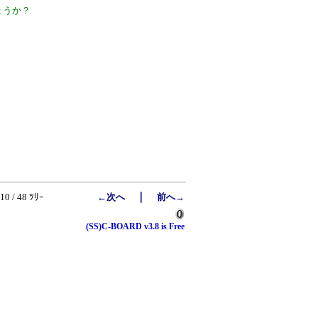
ょうか？
｜
10 / 48 ﾂﾘｰ
←次へ
前へ→
(SS)C-BOARD v3.8 is Free