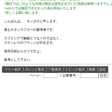
>御社ではこのような仕様の製品も販売されていた実績は御座いますでし
>web上では確認できなかった為お尋ねいたします。
>宜しくお願い致します。
こんばんは。 キンタロと申します。
僕もチタンマフラーの愛用者です。
スプリングで触媒とつなぐのではなく、
ステンレスのフランジが付きます。
発売当初からそうですよ。
参考にして下さい。
ツリー表示
┃
スレッド表示
┃
一覧表示
┃
トピック表示
┃
検索
┃
設定
┃
ページ：
記事番号：