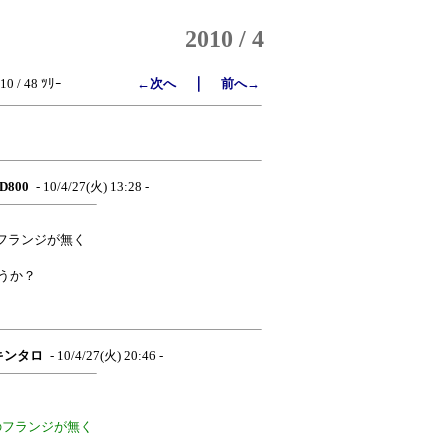
2010 / 4
｜
10 / 48 ﾂﾘｰ
←次へ
前へ→
D800
- 10/4/27(火) 13:28 -
フランジが無く
うか？
キンタロ
- 10/4/27(火) 20:46 -
のフランジが無く