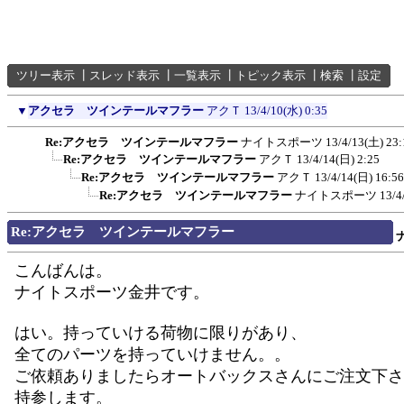
ツリー表示
┃
スレッド表示
┃
一覧表示
┃
トピック表示
┃
検索
┃
設定
▼
アクセラ ツインテールマフラー
アクＴ
13/4/10(水) 0:35
Re:アクセラ ツインテールマフラー
ナイトスポーツ
13/4/13(土) 23:
Re:アクセラ ツインテールマフラー
アクＴ
13/4/14(日) 2:25
Re:アクセラ ツインテールマフラー
アクＴ
13/4/14(日) 16:56
Re:アクセラ ツインテールマフラー
ナイトスポーツ
13/4
Re:アクセラ ツインテールマフラー
こんばんは。
ナイトスポーツ金井です。
はい。持っていける荷物に限りがあり、
全てのパーツを持っていけません。。
ご依頼ありましたらオートバックスさんにご注文下さ
持参します。