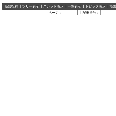
新規投稿
┃
ツリー表示
┃
スレッド表示
┃
一覧表示
┃
トピック表示
┃
検
┃
ページ：
記事番号：