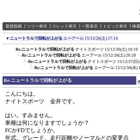
新規投稿
┃
ツリー表示
┃
スレッド表示
┃
一覧表示
┃
トピック表示
┃
検
▼
ニュートラルで回転が上がる
エーアール
15/12/26(土) 17:14
Re:ニュートラルで回転が上がる
ナイトスポーツ
15/12/26(土) 18:19
Re:ニュートラルで回転が上がる
エーアール
15/12/26(土) 20:28
Re:ニュートラルで回転が上がる
ナイトスポーツ
15/12/27(日)
Re:ニュートラルで回転が上がる
エーアール
15/12/30(水) 
Re:ニュートラルで回転が上がる
こんにちは。
ナイトスポーツ 金井です。
はい。すみません。
車種は何になりますでしょうか？
FCかFDでしょうか。
年式、グレード、走行距離やノーマルとの変更点