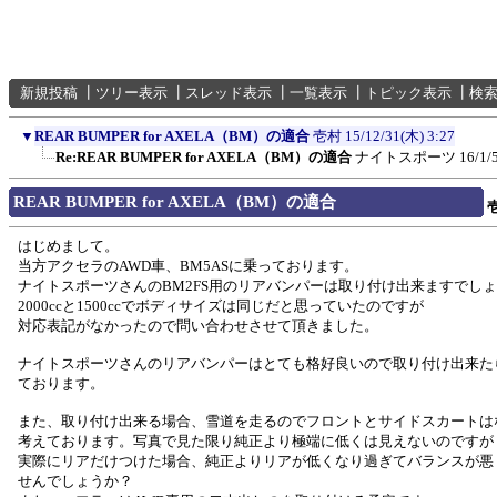
新規投稿
┃
ツリー表示
┃
スレッド表示
┃
一覧表示
┃
トピック表示
┃
検
▼
REAR BUMPER for AXELA（BM）の適合
壱村
15/12/31(木) 3:27
Re:REAR BUMPER for AXELA（BM）の適合
ナイトスポーツ
16/1/
REAR BUMPER for AXELA（BM）の適合
はじめまして。
当方アクセラのAWD車、BM5ASに乗っております。
ナイトスポーツさんのBM2FS用のリアバンパーは取り付け出来ますでし
2000ccと1500ccでボディサイズは同じだと思っていたのですが
対応表記がなかったので問い合わせさせて頂きました。
ナイトスポーツさんのリアバンパーはとても格好良いので取り付け出来た
ております。
また、取り付け出来る場合、雪道を走るのでフロントとサイドスカートは
考えております。写真で見た限り純正より極端に低くは見えないのですが
実際にリアだけつけた場合、純正よりリアが低くなり過ぎてバランスが悪
せんでしょうか？