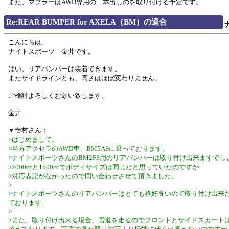
また、マフラーはAWD専用の二本出しのを取り付ける予定です。
Re:REAR BUMPER for AXELA（BM）の適合
こんにちは。
ナイトスポーツ 金井です。
はい。リアバンパーは装着できます。
またサイドラインとも、高さはほぼ変わりません。
ご検討よろしくお願い致します。
金井
▼壱村さん：
>はじめまして。
>当方アクセラのAWD車、BM5ASに乗っております。
>ナイトスポーツさんのBM2FS用のリアバンパーは取り付け出来ますでし
>2000ccと1500ccでボディサイズは同じだと思っていたのですが
>対応表記がなかったので問い合わせさせて頂きました。
>
>ナイトスポーツさんのリアバンパーはとても格好良いので取り付け出来
ております。
>
>また、取り付け出来る場合、雪道を走るのでフロントとサイドスカート