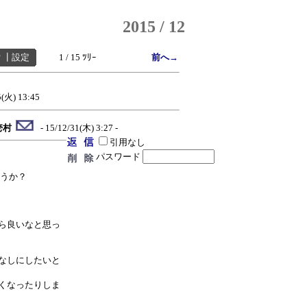
2015 / 12
索
┃
設定
1 / 15 ﾂﾘｰ
前へ→
5(火) 13:45
壱村
- 15/12/31(木) 3:27 -
引用なし
パスワード
ょうか？
ら良いなと思っ
なしにしたいと
くなったりしま