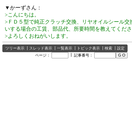
▼かーずさん：
>こんにちは。
>ＦＤ５型で純正クラッチ交換、リヤオイルシール交
いする場合の工賃、部品代、所要時間を教えてくださ
>よろしくおねがいします。
ツリー表示
┃
スレッド表示
┃
一覧表示
┃
トピック表示
┃
検索
┃
設定
┃
ページ：
記事番号：