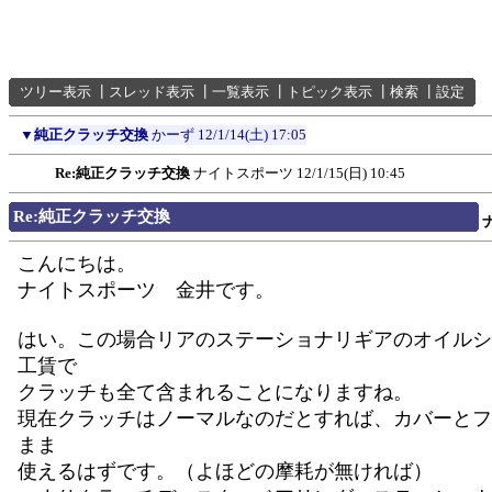
ツリー表示
┃
スレッド表示
┃
一覧表示
┃
トピック表示
┃
検索
┃
設定
▼
純正クラッチ交換
かーず
12/1/14(土) 17:05
Re:純正クラッチ交換
ナイトスポーツ
12/1/15(日) 10:45
Re:純正クラッチ交換
こんにちは。
ナイトスポーツ 金井です。
はい。この場合リアのステーショナリギアのオイルシ
工賃で
クラッチも全て含まれることになりますね。
現在クラッチはノーマルなのだとすれば、カバーとフ
まま
使えるはずです。（よほどの摩耗が無ければ）