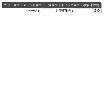
ツリー表示
┃
スレッド表示
┃
一覧表示
┃
トピック表示
┃
検索
┃
設定
┃
ページ：
記事番号：