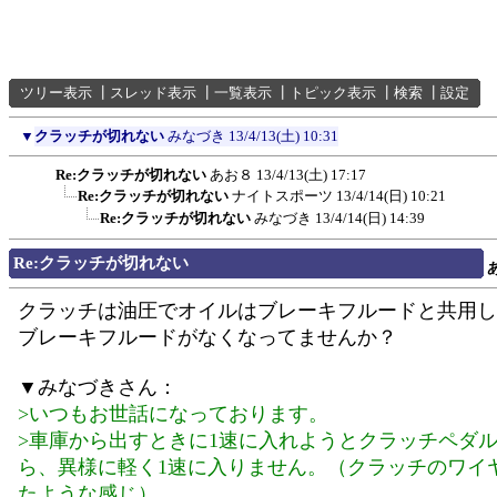
ツリー表示
┃
スレッド表示
┃
一覧表示
┃
トピック表示
┃
検索
┃
設定
▼
クラッチが切れない
みなづき
13/4/13(土) 10:31
Re:クラッチが切れない
あお８
13/4/13(土) 17:17
Re:クラッチが切れない
ナイトスポーツ
13/4/14(日) 10:21
Re:クラッチが切れない
みなづき
13/4/14(日) 14:39
Re:クラッチが切れない
クラッチは油圧でオイルはブレーキフルードと共用し
ブレーキフルードがなくなってませんか？
▼みなづきさん：
>いつもお世話になっております。
>車庫から出すときに1速に入れようとクラッチペダ
ら、異様に軽く1速に入りません。（クラッチのワイ
たような感じ）