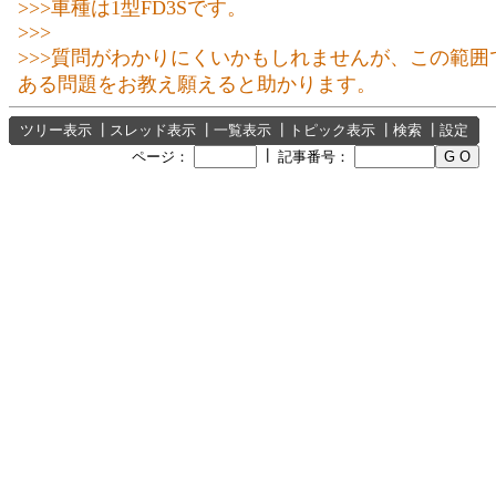
>>>車種は1型FD3Sです。
>>>
>>>質問がわかりにくいかもしれませんが、この範囲
ある問題をお教え願えると助かります。
ツリー表示
┃
スレッド表示
┃
一覧表示
┃
トピック表示
┃
検索
┃
設定
┃
ページ：
記事番号：