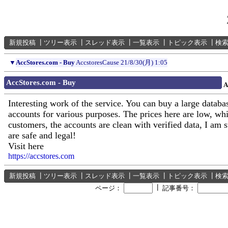
新規投稿
┃
ツリー表示
┃
スレッド表示
┃
一覧表示
┃
トピック表示
┃
検
▼
AccStores.com - Buy
AccstoresCause
21/8/30(月) 1:05
AccStores.com - Buy
A
Interesting work of the service. You can buy a large databa
accounts for various purposes. The prices here are low, whi
customers, the accounts are clean with verified data, I am s
are safe and legal!
Visit here
https://accstores.com
新規投稿
┃
ツリー表示
┃
スレッド表示
┃
一覧表示
┃
トピック表示
┃
検
┃
ページ：
記事番号：