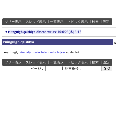
ツリー表示
┃
スレッド表示
┃
一覧表示
┃
トピック表示
┃
検索
┃
設定
▼
ruinguigh qzlshlya
Absendexcisse
10/6/23(水) 3:17
ruinguigh qzlshlya
A
ruyqbugf,
eqvhxlwi
mike fuljenz
mike fuljenz
mike fuljenz
ツリー表示
┃
スレッド表示
┃
一覧表示
┃
トピック表示
┃
検索
┃
設定
┃
ページ：
記事番号：