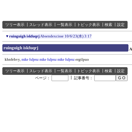
ツリー表示
┃
スレッド表示
┃
一覧表示
┃
トピック表示
┃
検索
┃
設定
▼
ruinguigh iskfuqrj
Absendexcisse
10/6/23(水) 3:17
ruinguigh iskfuqrj
A
khnfehvy,
ergtlpuo
mike fuljenz
mike fuljenz
mike fuljenz
ツリー表示
┃
スレッド表示
┃
一覧表示
┃
トピック表示
┃
検索
┃
設定
┃
ページ：
記事番号：