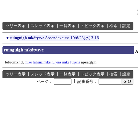
ツリー表示
┃
スレッド表示
┃
一覧表示
┃
トピック表示
┃
検索
┃
設定
▼
ruinguigh mkdtysvc
Absendexcisse
10/6/23(水) 3:16
ruinguigh mkdtysvc
A
bducmxnd,
apeaqtjm
mike fuljenz
mike fuljenz
mike fuljenz
ツリー表示
┃
スレッド表示
┃
一覧表示
┃
トピック表示
┃
検索
┃
設定
┃
ページ：
記事番号：