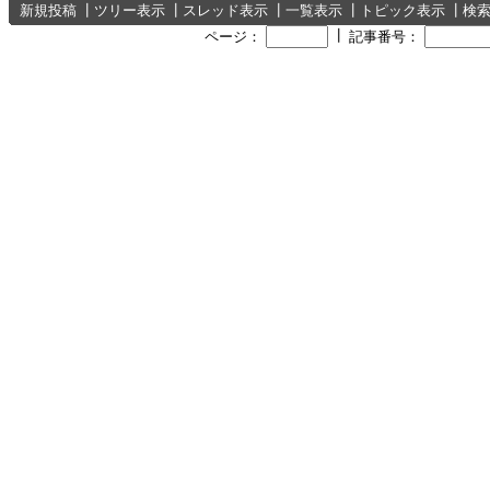
新規投稿
┃
ツリー表示
┃
スレッド表示
┃
一覧表示
┃
トピック表示
┃
検
┃
ページ：
記事番号：