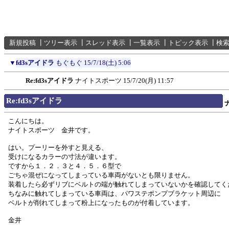
新規投稿
┃
ツリー表示
┃
スレッド表示
┃
一覧表示
┃
トピック表示
┃
検
▼
fd3sアイドラ
もぐもぐ
15/7/18(土) 5:06
Re:fd3sアイドラ
ナイトスポーツ
15/7/20(月) 11:57
Re:fd3sアイドラ
こんにちは。
ナイトスポーツ 金井です。
はい。プーリーを外すと見える、
受けになるカラーの寸法が違います。
ですから１．２．３と４．５．６型で
ごちゃ混ぜになってしまっている車両がないとも限りません。
装着したら必ずリブにベルトの端が触れてしまっていないかを確認してく
ちなみに触れてしまっている車両は、パワステポンプブラケット周辺に
ベルトが削れてしまって粉上になったものが付着しています。
金井