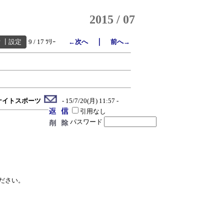
2015 / 07
｜
索
┃
設定
9 / 17 ﾂﾘｰ
←次へ
前へ→
ナイトスポーツ
- 15/7/20(月) 11:57 -
引用なし
パスワード
ださい。