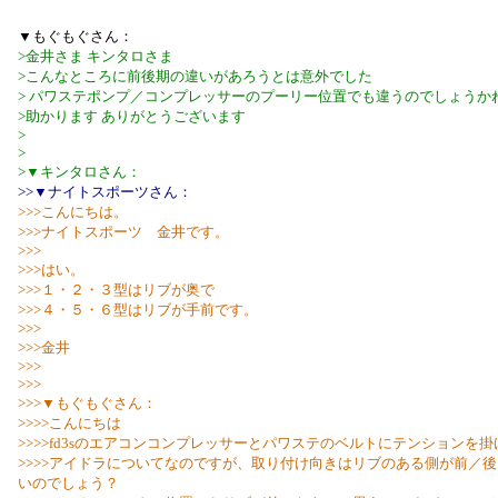
▼もぐもぐさん：
>金井さま キンタロさま
>こんなところに前後期の違いがあろうとは意外でした
> パワステポンプ／コンプレッサーのプーリー位置でも違うのでしょうか
>助かります ありがとうございます
>
>
>▼キンタロさん：
>>▼ナイトスポーツさん：
>>>こんにちは。
>>>ナイトスポーツ 金井です。
>>>
>>>はい。
>>>１・２・３型はリブが奥で
>>>４・５・６型はリブが手前です。
>>>
>>>金井
>>>
>>>
>>>▼もぐもぐさん：
>>>>こんにちは
>>>>fd3sのエアコンコンプレッサーとパワステのベルトにテンションを
>>>>アイドラについてなのですが、取り付け向きはリブのある側が前／
いのでしょう？