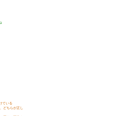
ね
掛けている
後、どちらが正し