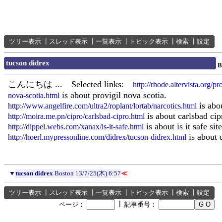
ツリー表示
┃
スレッド表示
┃
一覧表示
┃
トピック表示
┃
検索
┃
設定
tucson didrex
B
こんにちは ... Selected links:
http://rhode.altervista.org/pr
is about provigil nova scotia.
nova-scotia.html
is abou
http://www.angelfire.com/ultra2/roplant/lortab/narcotics.html
is about carlsbad cip
http://moira.me.pn/cipro/carlsbad-cipro.html
is about is it safe site
http://dippel.webs.com/xanax/is-it-safe.html
is about 
http://hoerl.mypressonline.com/didrex/tucson-didrex.html
▼
tucson didrex
Boston
13/7/25(木) 6:57
≪
ツリー表示
┃
スレッド表示
┃
一覧表示
┃
トピック表示
┃
検索
┃
設定
┃
ページ：
記事番号：