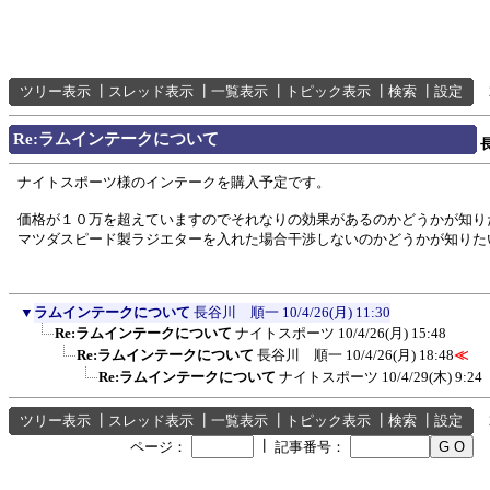
ツリー表示
┃
スレッド表示
┃
一覧表示
┃
トピック表示
┃
検索
┃
設定
Re:ラムインテークについて
ナイトスポーツ様のインテークを購入予定です。
価格が１０万を超えていますのでそれなりの効果があるのかどうかが知り
マツダスピード製ラジエターを入れた場合干渉しないのかどうかが知りた
▼
ラムインテークについて
長谷川 順一
10/4/26(月) 11:30
Re:ラムインテークについて
ナイトスポーツ
10/4/26(月) 15:48
Re:ラムインテークについて
長谷川 順一
10/4/26(月) 18:48
≪
Re:ラムインテークについて
ナイトスポーツ
10/4/29(木) 9:24
ツリー表示
┃
スレッド表示
┃
一覧表示
┃
トピック表示
┃
検索
┃
設定
┃
ページ：
記事番号：