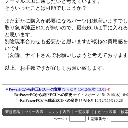
ノーマルECUに戻したいと考えています。
そういったことは可能でしょうか？
また新たに購入が必要になるパーツは御座いますでし
取り急ぎ純正ECUが無いので、最低ECUは手に入れ
と思います。
別途現車合わせも必要かと思いますが概ねの費用感を
いです
（勿論、ナイトさんでお願いしようと考えております
以上、お手数ですが宜しくお願い致します。
▼
PowerFCから純正ECUへの変更
ひろゆき
15/12/9(水) 13:01
≪
Re:PowerFCから純正ECUへの変更
ナイトスポーツ
15/12/10(木) 18:
Re:PowerFCから純正ECUへの変更
ひろゆき
15/12/11(金) 0:28
新規投稿
┃
ツリー表示
┃
スレッド表示
┃
一覧表示
┃
トピック表示
┃
検
┃
ページ：
記事番号：