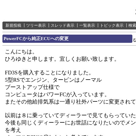
新規投稿
┃
ツリー表示
┃
スレッド表示
┃
一覧表示
┃
トピック表示
┃
検
PowerFCから純正ECUへの変更
こんにちは。
ひろゆきと申します。宜しくお願い致します。
FD3Sを購入することになりました。
5型RSでエンジン、タービンはノーマル
ブーストアップ仕様で
コンピュータはパワーFCが入っています。
またその他給排気系は一通り社外パーツに変更されて
以前は８に乗っていてディーラーで見てもらっていた
今後も同じくディーラーにお世話になりたいのでメン
を考え