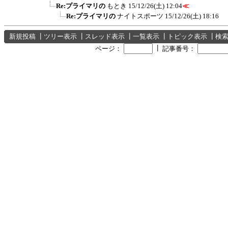
Re:プライマリの
もとき
15/12/26(土) 12:04
≪
Re:プライマリの
ナイトスポーツ
15/12/26(土) 18:16
新規投稿
┃
ツリー表示
┃
スレッド表示
┃
一覧表示
┃
トピック表示
┃
検
┃
ページ：
記事番号：