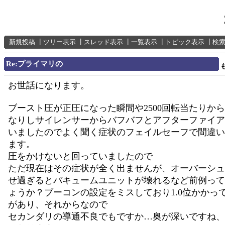
新規投稿
┃
ツリー表示
┃
スレッド表示
┃
一覧表示
┃
トピック表示
┃
検
Re:プライマリの
お世話になります。
ブースト圧が正圧になった瞬間や2500回転当たりか
なりしサイレンサーからバフバフとアフターファイア
いましたのでよく聞く症状のフェイルセーフで間違い
ます。
圧をかけないと回っていましたので
ただ現在はその症状が全く出ませんが、オーバーシュ
せ過ぎるとバキュームユニットが壊れるなど前例って
ょうか？ブーコンの設定をミスしており1.0位かかっ
があり、それからなので
セカンダリの導通不良でもですか…奥が深いですね、