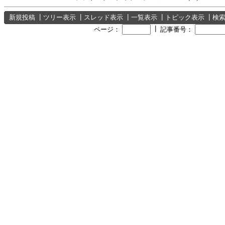
新規投稿
┃
ツリー表示
┃
スレッド表示
┃
一覧表示
┃
トピック表示
┃
検
┃
ページ：
記事番号：