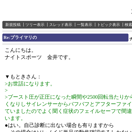
新規投稿
┃
ツリー表示
┃
スレッド表示
┃
一覧表示
┃
トピック表示
┃
検
Re:プライマリの
こんにちは。
ナイトスポーツ 金井です。
▼もときさん：
>お世話になります。
>
>ブースト圧が正圧になった瞬間や2500回転当たりか
くなりしサイレンサーからバフバフとアフターファイ
ていましたのでよく聞く症状のフェイルセーフで間違
います。
●はい。自己診断に出ない場合も有りますから