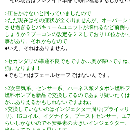
その場合はソレノイド単品で動作確認するしかない
>圧をかけないと回っていましたので
>ただ現在はその症状が全く出ませんが、オーバーシ
させ過ぎるとバキュームユニットが壊れるなど前例っ
しょうか？ブーコンの設定をミスしており1.0位かか
事があり、それからなので
●いえ、それはありません。
>セカンダリの導通不良でもですか…奥が深いですね
強になります！
●でもこれはフェールセーフではないんです。
>2次空気系、センサー系、ハーネス類メタポン燃料
燃料ポンプも新品で交換してるのであまり疑いたくは
が…ありえるかもしれないですよね;;
>交換していないのはインジェクター周り(プライマ
リ)、IGコイル、イグナイタ、ブーストセンサー、エ
らいしかないので不安要素の大きいインジェクター、