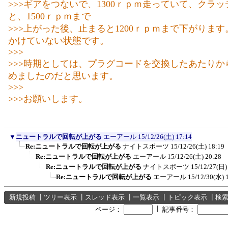
>>>ギアをつないで、1300ｒｐｍ走っていて、クラ
と、1500ｒｐｍまで
>>>上がった後、止まると1200ｒｐｍまで下がりま
かけていない状態です。
>>>
>>>時期としては、プラグコードを交換したあたりか
めましたのだと思います。
>>>
>>>お願いします。
▼
ニュートラルで回転が上がる
エーアール
15/12/26(土) 17:14
Re:ニュートラルで回転が上がる
ナイトスポーツ
15/12/26(土) 18:19
Re:ニュートラルで回転が上がる
エーアール
15/12/26(土) 20:28
Re:ニュートラルで回転が上がる
ナイトスポーツ
15/12/27(日)
Re:ニュートラルで回転が上がる
エーアール
15/12/30(水) 
新規投稿
┃
ツリー表示
┃
スレッド表示
┃
一覧表示
┃
トピック表示
┃
検
┃
ページ：
記事番号：