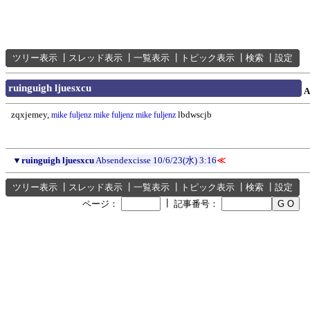
ツリー表示
┃
スレッド表示
┃
一覧表示
┃
トピック表示
┃
検索
┃
設定
ruinguigh ljuesxcu
A
zqxjemey,
lbdwscjb
mike fuljenz
mike fuljenz
mike fuljenz
▼
ruinguigh ljuesxcu
Absendexcisse
10/6/23(水) 3:16
≪
ツリー表示
┃
スレッド表示
┃
一覧表示
┃
トピック表示
┃
検索
┃
設定
┃
ページ：
記事番号：