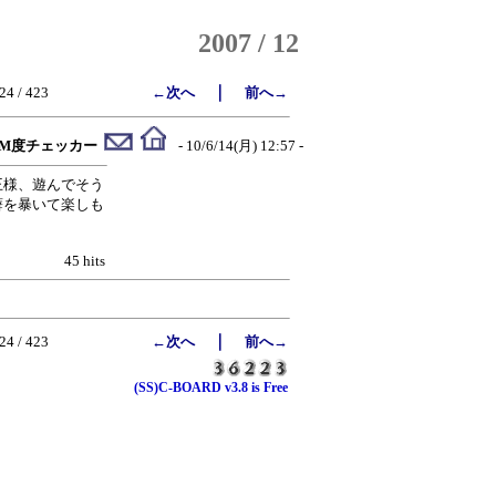
2007 / 12
｜
24 / 423
←次へ
前へ→
SM度チェッカー
- 10/6/14(月) 12:57 -
王様、遊んでそう
癖を暴いて楽しも
45 hits
｜
24 / 423
←次へ
前へ→
(SS)C-BOARD v3.8 is Free