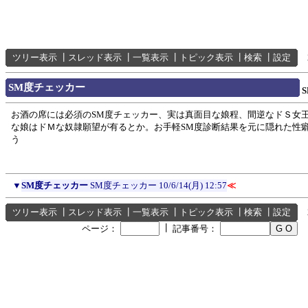
ツリー表示
┃
スレッド表示
┃
一覧表示
┃
トピック表示
┃
検索
┃
設定
SM度チェッカー
お酒の席には必須のSM度チェッカー、実は真面目な娘程、間逆なドＳ女
な娘はドＭな奴隷願望が有るとか。お手軽SM度診断結果を元に隠れた性
う
▼
SM度チェッカー
SM度チェッカー
10/6/14(月) 12:57
≪
ツリー表示
┃
スレッド表示
┃
一覧表示
┃
トピック表示
┃
検索
┃
設定
┃
ページ：
記事番号：