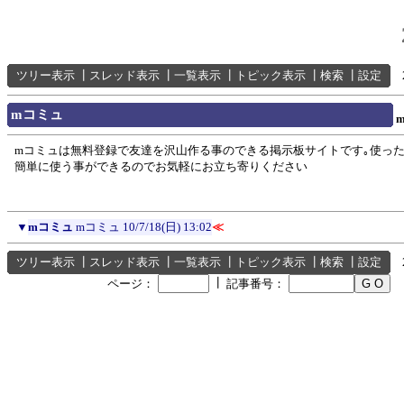
ツリー表示
┃
スレッド表示
┃
一覧表示
┃
トピック表示
┃
検索
┃
設定
mコミュ
mコミュは無料登録で友達を沢山作る事のできる掲示板サイトです｡使っ
簡単に使う事ができるのでお気軽にお立ち寄りください
▼
mコミュ
mコミュ
10/7/18(日) 13:02
≪
ツリー表示
┃
スレッド表示
┃
一覧表示
┃
トピック表示
┃
検索
┃
設定
┃
ページ：
記事番号：