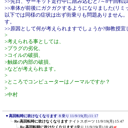
>>先日、サーキット走行中に踏み込むと7～8千回転
>>車体が前後にガクガクするようになりました(リミ
以下では同様の症状は出ず街乗りも問題ありません。走行
す。
>>原因として何が考えられますでしょうか?御教授宜
>
>考えられる事としては、
>プラグの劣化、
>コイルの破損、
>触媒の内部の破損、
>などが考えられます。
>
>ところでコンピューターはノーマルですか？
>
>中村
▼
高回転時に吹けなくなります
８乗り
11/9/19(月) 11:17
Re:高回転時に吹けなくなります
ナイトスポーツ
11/9/19(月) 15:47
Re:高回転時に吹けなくなります
8乗り
11/9/19(月) 18:49
≪