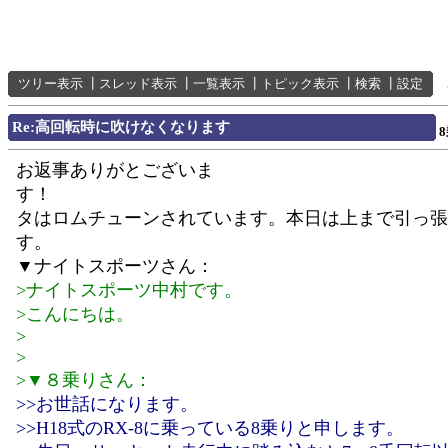
ツリー表示
┃
スレッド表示
┃
一覧表示
┃
トピック表示
┃
検索
┃
設定
Re:高回転時に吹けなくなります
お返事ありがとございま
す！ 
タはロムチューンされています。本日は上まで引っ張
▼ナイトスポーツさん：
>ナイトスポーツ中村です。
>こんにちは。
>
>
>▼８乗りさん：
>>お世話になります。
>>H18式のRX-8に乗っている8乗りと申します。