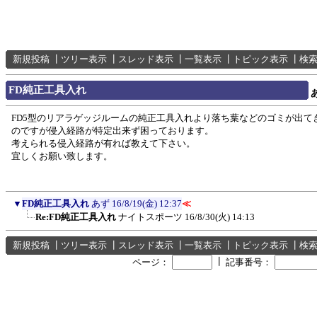
新規投稿
┃
ツリー表示
┃
スレッド表示
┃
一覧表示
┃
トピック表示
┃
検
FD純正工具入れ
FD5型のリアラゲッジルームの純正工具入れより落ち葉などのゴミが出て
のですが侵入経路が特定出来ず困っております。
考えられる侵入経路が有れば教えて下さい。
宜しくお願い致します。
▼
FD純正工具入れ
あず
16/8/19(金) 12:37
≪
Re:FD純正工具入れ
ナイトスポーツ
16/8/30(火) 14:13
新規投稿
┃
ツリー表示
┃
スレッド表示
┃
一覧表示
┃
トピック表示
┃
検
┃
ページ：
記事番号：