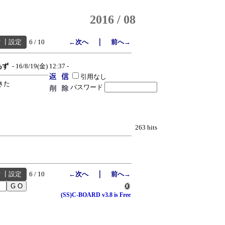
2016 / 08
｜
索
┃
設定
6 / 10
←次へ
前へ→
あず
- 16/8/19(金) 12:37 -
引用なし
きた
パスワード
263 hits
｜
索
┃
設定
6 / 10
←次へ
前へ→
(SS)C-BOARD v3.8 is Free