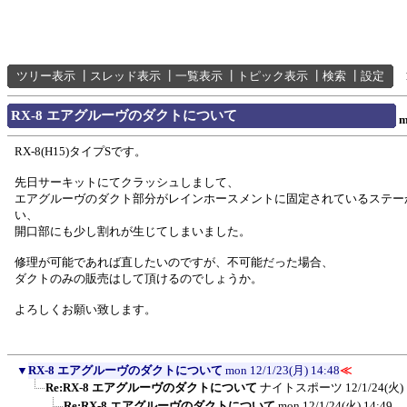
ツリー表示
┃
スレッド表示
┃
一覧表示
┃
トピック表示
┃
検索
┃
設定
RX-8 エアグルーヴのダクトについて
m
RX-8(H15)タイプSです。
先日サーキットにてクラッシュしまして、
エアグルーヴのダクト部分がレインホースメントに固定されているステー
い、
開口部にも少し割れが生じてしまいました。
修理が可能であれば直したいのですが、不可能だった場合、
ダクトのみの販売はして頂けるのでしょうか。
よろしくお願い致します。
▼
RX-8 エアグルーヴのダクトについて
mon
12/1/23(月) 14:48
≪
Re:RX-8 エアグルーヴのダクトについて
ナイトスポーツ
12/1/24(火)
Re:RX-8 エアグルーヴのダクトについて
mon
12/1/24(火) 14:49