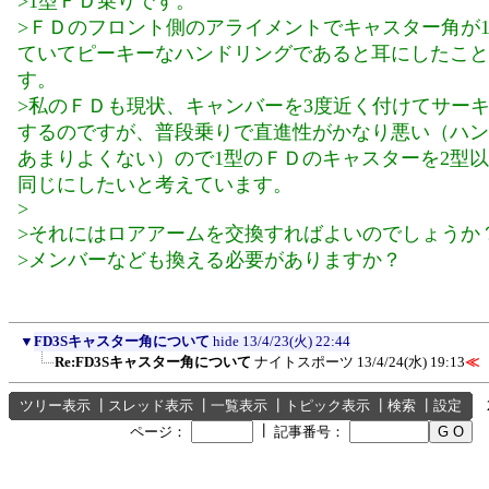
>1型ＦＤ乗りです。
>ＦＤのフロント側のアライメントでキャスター角が
ていてピーキーなハンドリングであると耳にしたこと
す。
>私のＦＤも現状、キャンバーを3度近く付けてサー
するのですが、普段乗りで直進性がかなり悪い（ハン
あまりよくない）ので1型のＦＤのキャスターを2型
同じにしたいと考えています。
>
>それにはロアアームを交換すればよいのでしょうか
>メンバーなども換える必要がありますか？
▼
FD3Sキャスター角について
hide
13/4/23(火) 22:44
Re:FD3Sキャスター角について
ナイトスポーツ
13/4/24(水) 19:13
≪
ツリー表示
┃
スレッド表示
┃
一覧表示
┃
トピック表示
┃
検索
┃
設定
┃
ページ：
記事番号：