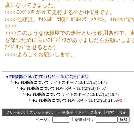
度になってきました。
>>>>ｴﾝｼﾞﾝをかけて走行するのが1回/月です。
>>>>仕様は、ﾅｲﾄｽﾎﾟｰﾂ殿ﾘｰｶﾞﾙﾏﾌﾗｰ,ﾒﾀﾘｯﾄ、4BEAT
>>>>
>>>>このような低頻度での走行という使用条件で、車のｺ
を保つために良いｱﾄﾞﾊﾞｲｽがありましたらお願いしま
ｱｲﾄﾞﾘﾝｸﾞさせるとか）
>>>>よろしくお願いします。
▼
FD保管について
FDﾊｲﾗﾝﾀﾞｰ
13/1/27(日) 14:24
Re:FD保管について
ナイトスポーツ
13/1/27(日) 14:49
Re:FD保管について
FDﾊｲﾗﾝﾀﾞｰ
13/1/27(日) 17:57
Re:FD保管について
ナイトスポーツ
13/1/27(日) 18:47
Re:FD保管について
FDﾊｲﾗﾝﾀﾞｰ
13/1/27(日) 21:53
≪
ツリー表示
┃
スレッド表示
┃
一覧表示
┃
トピック表示
┃
検索
┃
設定
┃
ページ：
記事番号：