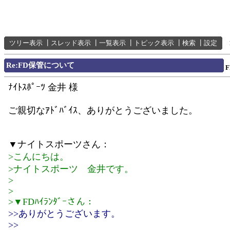
ツリー表示
┃
スレッド表示
┃
一覧表示
┃
トピック表示
┃
検索
┃
設定
Re:FD保管について
F
ﾅｲﾄｽﾎﾟｰﾂ 金井 様
ご親切なｱﾄﾞﾊﾞｲｽ、ありがとうございました。
▼ナイトスポーツさん：
>こんにちは。
>ナイトスポーツ 金井です。
>
>
>▼FDﾊｲﾗﾝﾀﾞｰさん：
>>ありがとうございます。
>>