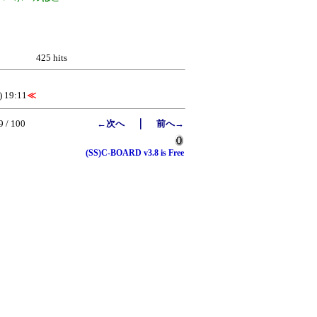
425 hits
) 19:11
≪
｜
9 / 100
←次へ
前へ→
(SS)C-BOARD v3.8 is Free