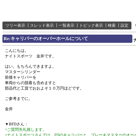
ツリー表示
┃
スレッド表示
┃
一覧表示
┃
トピック表示
┃
検索
┃
設定
Re:キャリパーのオーバーホールについて
こんにちは。
ナイトスポーツ 金井です。
はい。もちろんできますよ。
マスターシリンダー
前後キャリパーを
車両からの脱着も含めますと
部品代と工賃でおおよそ１０万円ほどです。
ご参考までに。
金井
▼BFDさん：
>ご質問失礼致します。
>ナイトスポーツさんでは、FDのキャリパーと、ブレーキマスターのオー