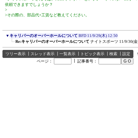
依頼できますでしょうか？
>
>その際の、部品代+工賃など教えてください。
▼
キャリパーのオーバーホールについて
BFD
11/9/29(木) 12:50
Re:キャリパーのオーバーホールについて
ナイトスポーツ
11/9/30(金
ツリー表示
┃
スレッド表示
┃
一覧表示
┃
トピック表示
┃
検索
┃
設定
┃
ページ：
記事番号：