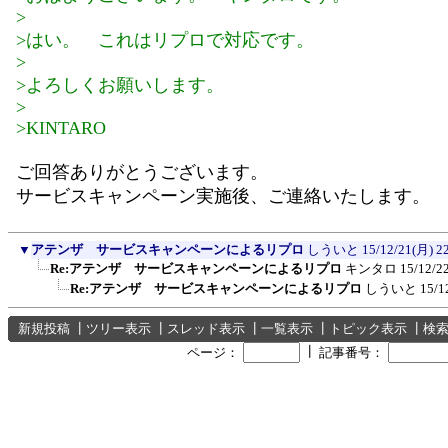
>
>はい。 これはリプロで対応です。
>
>よろしくお願いします。
>
>KINTARO
ご回答ありがとうございます。
サービスキャンペーン実施後、ご連絡いたします。
▼
アテンザ サービスキャンペーンによるリプロ
しういと
15/12/21(月) 2
Re:アテンザ サービスキャンペーンによるリプロ
キンタロ
15/12/2
Re:アテンザ サービスキャンペーンによるリプロ
しういと
15/1
新規投稿
┃
ツリー表示
┃
スレッド表示
┃
一覧表示
┃
トピック表示
┃
検
┃
ページ：
記事番号：