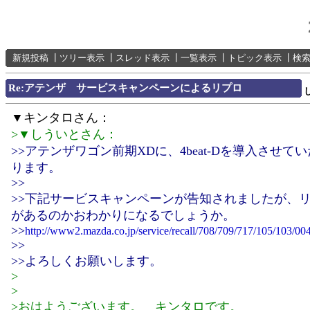
新規投稿
┃
ツリー表示
┃
スレッド表示
┃
一覧表示
┃
トピック表示
┃
検
Re:アテンザ サービスキャンペーンによるリプロ
▼キンタロさん：
>▼しういとさん：
>>アテンザワゴン前期XDに、4beat-Dを導入させて
ります。
>>
>>下記サービスキャンペーンが告知されましたが、
があるのかおわかりになるでしょうか。
>>
http://www2.mazda.co.jp/service/recall/708/709/717/105/103/00
>>
>>よろしくお願いします。
>
>
>おはようございます。 キンタロです。