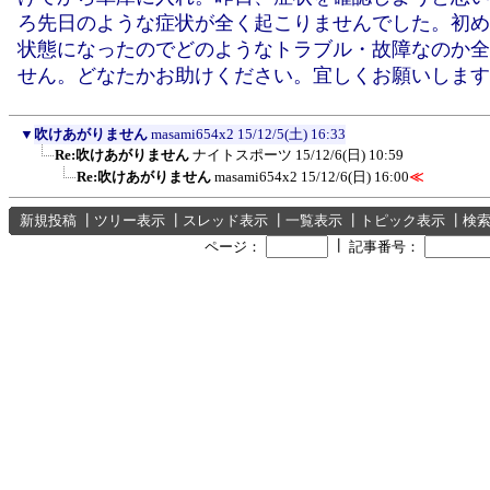
ろ先日のような症状が全く起こりませんでした。初め
状態になったのでどのようなトラブル・故障なのか全
せん。どなたかお助けください。宜しくお願いします
▼
吹けあがりません
masami654x2
15/12/5(土) 16:33
Re:吹けあがりません
ナイトスポーツ
15/12/6(日) 10:59
Re:吹けあがりません
masami654x2
15/12/6(日) 16:00
≪
新規投稿
┃
ツリー表示
┃
スレッド表示
┃
一覧表示
┃
トピック表示
┃
検
┃
ページ：
記事番号：