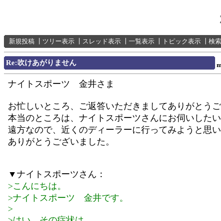
新規投稿
┃
ツリー表示
┃
スレッド表示
┃
一覧表示
┃
トピック表示
┃
検
Re:吹けあがりません
m
ナイトスポーツ 金井さま
お忙しいところ、ご返答いただきましてありがとうご
本当のところは、ナイトスポーツさんにお伺いしたい
遠方なので、近くのディーラーに行ってみようと思い
ありがとうございました。
▼ナイトスポーツさん：
>こんにちは。
>ナイトスポーツ 金井です。
>
>はい。その症状は