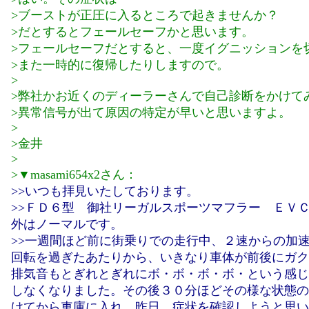
>ブーストが正圧に入るところで起きませんか？
>だとするとフェールセーフかと思います。
>フェールセーフだとすると、一度イグニッションを
>また一時的に復帰したりしますので。
>
>弊社かお近くのディーラーさんで自己診断をかけて
>異常信号が出て原因の特定が早いと思いますよ。
>
>金井
>
>▼masami654x2さん：
>>いつも拝見いたしております。
>>ＦＤ６型 御社リーガルスポーツマフラー ＥＶＣI
外はノーマルです。
>>一週間ほど前に街乗りでの走行中、２速からの加
回転を過ぎたあたりから、いきなり車体が前後にガク
排気音もとぎれとぎれにボ・ボ・ボ・ボ・という感じ
しなくなりました。その後３０分ほどその様な状態の
けてから車庫に入れ。昨日、症状を確認しようと思い