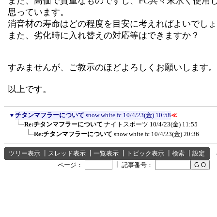
また、高価で貴重なものですし、FC共々末永く使用
思っています。
消音材の寿命はどの程度を目安に考えればよいでしょ
また、劣化時に入れ替えの対応等はできますか？
すみませんが、ご教示のほどよろしくお願いします。
以上です。
▼
チタンマフラーについて
snow white fc
10/4/23(金) 10:58
≪
Re:チタンマフラーについて
ナイトスポーツ
10/4/23(金) 11:55
Re:チタンマフラーについて
snow white fc
10/4/23(金) 20:36
ツリー表示
┃
スレッド表示
┃
一覧表示
┃
トピック表示
┃
検索
┃
設定
┃
ページ：
記事番号：