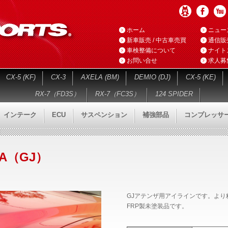
ホーム
ニュー
新車販売 / 中古車売買
通信販
車検整備について
ナイト
お問い合せ
求人募
CX-5 (KF)
CX-3
AXELA (BM)
DEMIO (DJ)
CX-5 (KE)
RX-7（FD3S）
RX-7（FC3S）
124 SPIDER
インテーク
ECU
サスペンション
補強部品
コンプレッサ
NZA（GJ）
GJアテンザ用アイラインです。よ
FRP製未塗装品です。