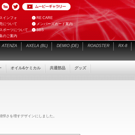
スインフォ
RE CARE
売について
メンバーズカード案内
スポーツについて
BBS
集のご案内
ATENZA
AXELA (BL)
DEMIO (DE)
ROADSTER
RX-8
ー
オイル&ケミカル
共通部品
グッズ
り精悍さを増すデザインにしました。