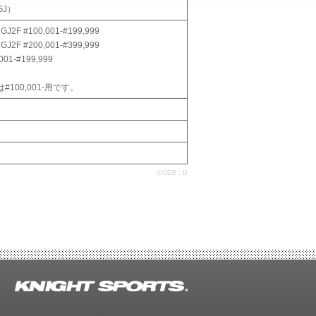
GJ）
GJ2F #100,001-#199,999
GJ2F #200,001-#399,999
001-#199,999
100,001-用です。
CODE : D