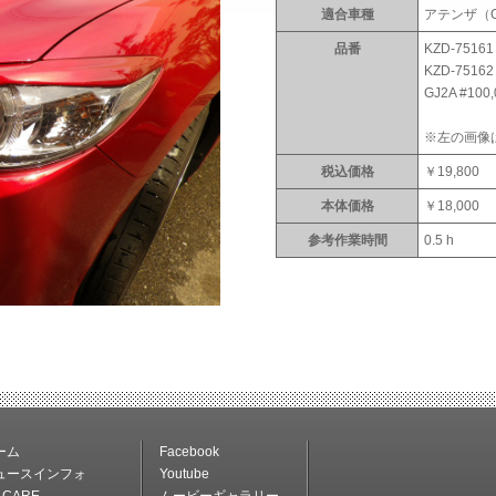
適合車種
アテンザ（
品番
KZD-75161 
KZD-75162 
GJ2A #100,
※左の画像は#
税込価格
￥19,800
本体価格
￥18,000
参考作業時間
0.5 h
ーム
Facebook
ュースインフォ
Youtube