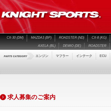
CX-30 (DM)
MAZDA3 (BP)
ROADSTER (ND)
CX-8 (KG)
AXELA (BL)
DEMIO (DE)
ROADSTER
エンジン
マフラー
インテーク
ECU
求人募集のご案内