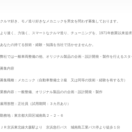
クルマ好き、モノ造り好きなメカニックを男女を問わず募集しております。
より速く、力強く、スマートなクルマ造り、チューニングを、1971年創業以来追
あなたの持てる技術・経験・知識を当社で活かせませんか。
弊社では一般車両整備の他、オリジナル製品の企画・設計開発・製作を行えるスタ
募集内容
募集職種：メカニック（自動車整備士２級 又は同等の技術・経験を有する方）
業務内容：一般整備、オリジナル製品のの企画・設計開発・製作
雇用形態：正社員（試用期間：３カ月あり）
勤務地：東京都大田区城南島２－２－６
ＪＲ京浜東北線大森駅より 京浜急行バス 城南島工業バス停より徒歩１分