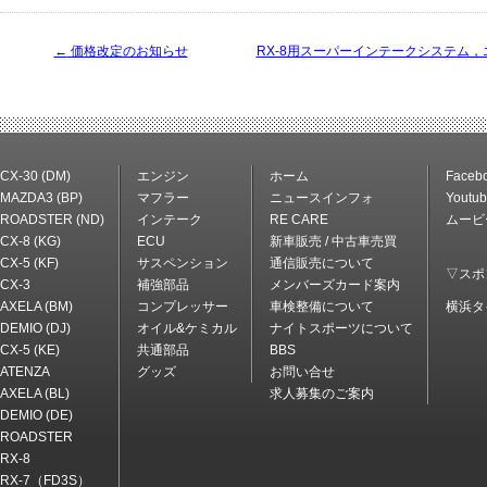
←
価格改定のお知らせ
RX-8用スーパーインテークシステム
CX-30 (DM)
エンジン
ホーム
Faceb
MAZDA3 (BP)
マフラー
ニュースインフォ
Youtu
ROADSTER (ND)
インテーク
RE CARE
ムービ
CX-8 (KG)
ECU
新車販売 / 中古車売買
CX-5 (KF)
サスペンション
通信販売について
▽スポ
CX-3
補強部品
メンバーズカード案内
AXELA (BM)
コンプレッサー
車検整備について
横浜タ
DEMIO (DJ)
オイル&ケミカル
ナイトスポーツについて
CX-5 (KE)
共通部品
BBS
ATENZA
グッズ
お問い合せ
AXELA (BL)
求人募集のご案内
DEMIO (DE)
ROADSTER
RX-8
RX-7（FD3S）