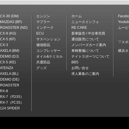
CX-30 (DM)
エンジン
ホーム
Faceb
MAZDA3 (BP)
マフラー
ニュースインフォ
Youtu
ROADSTER (ND)
インテーク
RE CARE
ムービ
CX-8 (KG)
ECU
新車販売 / 中古車売買
CX-5 (KF)
サスペンション
通信販売について
▽スポ
CX-3
補強部品
メンバーズカード案内
AXELA (BM)
コンプレッサー
車検整備について
横浜タ
DEMIO (DJ)
オイル&ケミカル
ナイトスポーツについて
CX-5 (KE)
共通部品
BBS
ATENZA
グッズ
お問い合せ
AXELA (BL)
求人募集のご案内
DEMIO (DE)
ROADSTER
RX-8
RX-7（FD3S）
RX-7（FC3S）
124 SPIDER