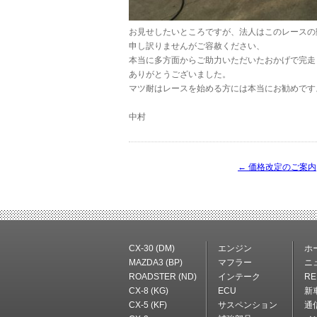
お見せしたいところですが、法人はこのレースの
申し訳りませんがご容赦ください、
本当に多方面からご助力いただいたおかげで完走
ありがとうございました。
マツ耐はレースを始める方には本当にお勧めです
中村
←
価格改定のご案内
CX-30 (DM)
エンジン
ホ
MAZDA3 (BP)
マフラー
ニ
ROADSTER (ND)
インテーク
RE
CX-8 (KG)
ECU
新
CX-5 (KF)
サスペンション
通