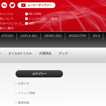
スインフォ
RE CARE
売について
メンバーズカード案内
スポーツについて
BBS
集のご案内
ATENZA
AXELA (BL)
DEMIO (DE)
ROADSTER
RX-8
ー
オイル&ケミカル
共通部品
グッズ
カテゴリー
お知らせ
イベント情報
開発情報