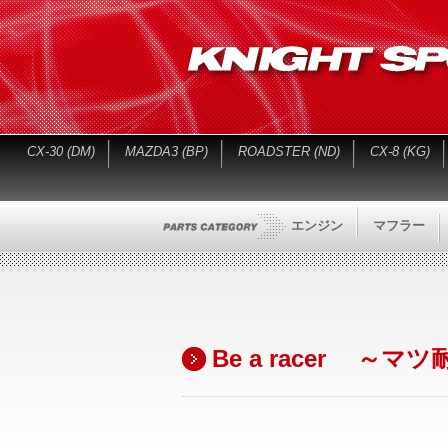
CX-30 (DM)
MAZDA3 (BP)
ROADSTER (ND)
CX-8 (KG)
エンジン
マフラー
Be a racer ～