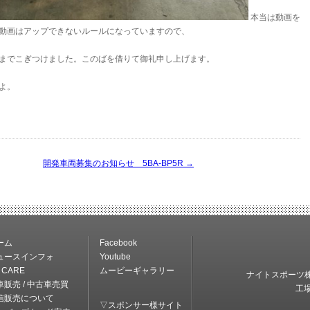
本当は動画を
動画はアップできないルールになっていますので、
までこぎつけました。このばを借りて御礼申し上げます。
よ。
開発車両募集のお知らせ 5BA-BP5R
→
ーム
Facebook
ュースインフォ
Youtube
 CARE
ムービーギャラリー
ナイトスポーツ株式
車販売 / 中古車売買
工
信販売について
▽スポンサー様サイト