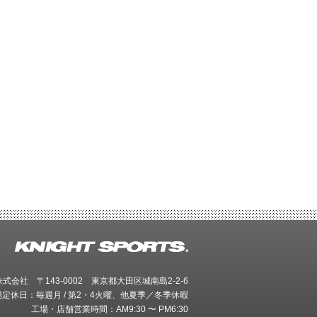
会社 〒143-0002 東京都大田区城南島2-2-6
場定休日：毎週月 / 第2・4火曜、他夏季／冬季休暇
工場・店舗営業時間：AM9:30 〜 PM6:30