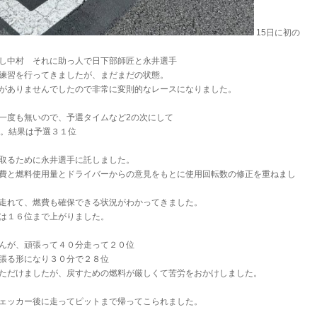
15日に初の
し中村 それに助っ人で日下部師匠と永井選手
練習を行ってきましたが、まだまだの状態。
がありませんでしたので非常に変則的なレースになりました。
一度も無いので、予選タイムなど2の次にして
た。結果は予選３１位
取るために永井選手に託しました。
費と燃料使用量とドライバーからの意見をもとに使用回転数の修正を重ねまし
走れて、燃費も確保できる状況がわかってきました。
は１６位まで上がりました。
んが、頑張って４０分走って２０位
張る形になり３０分で２８位
ただけましたが、戻すための燃料が厳しくて苦労をおかけしました。
ェッカー後に走ってピットまで帰ってこられました。