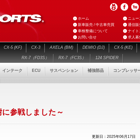
ホーム
ニュー
新車販売 / 中古車売買
通信販
車検整備について
ナイト
お問い合せ
求人募
CX-5 (KF)
CX-3
AXELA (BM)
DEMIO (DJ)
CX-5 (KE)
RX-7（FD3S）
RX-7（FC3S）
124 SPIDER
インテーク
ECU
サスペンション
補強部品
コンプレッサ
マツ耐に参戦しました～
更新日：2025年06月17日