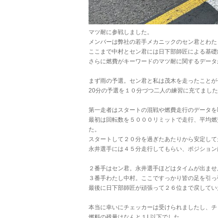
マツ耐に参戦しました。
メンバーは弊社の若手メカニックのセン君とわた
ここまで中村とセン君には日下部師匠による基礎
さらに燃費がキーワードのマツ耐に関するデータ
まず雨の予選。セン君と私は茂木を走ったことが
20分の予選を１０分づつ二人の練習に充てまし
第一走者はスタートの混戦や燃費走行のデータを
最初は回転数を５０００リミットで走行、平均燃
た。
スタートして２０分を過ぎたあたりから安定して
永井選手には４５分走行してもらい、ポジション
２番手はセン君。永井選手ほどはタイムが出ませ
３番手わたし中村。ここですっかり皆の足を引っ
最後に日下部師匠が頑張って２６位まで戻してい
本当に幸いにチェッカーは受けられましたし、チ
燃料の残量はなんと１L以下でした。